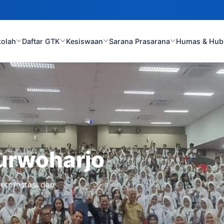
kolah
Daftar GTK
Kesiswaan
Sarana Prasarana
Humas & Hub
urwoharjo
erprestasi dan