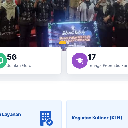
56
17
Jumlah Guru
Tenaga Kependidika
n Layanan
Kegiatan Kuliner (KLN)