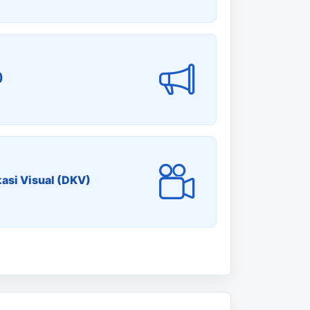
)
asi Visual (DKV)