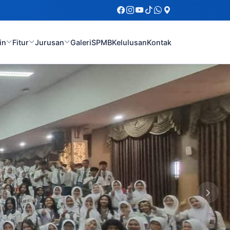
in
Fitur
Jurusan
Galeri
SPMB
Kelulusan
Kontak