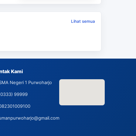
Lihat semua
ntak Kami
SMA Negeri 1 Purwoharjo
(0333) 99999
082301009100
smanpurwoharjo@gmail.com