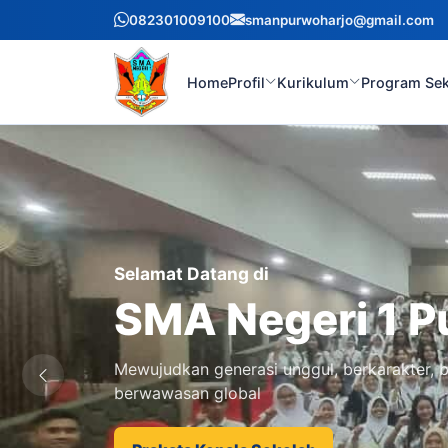
082301009100
smanpurwoharjo@gmail.com
Home
Profil
Kurikulum
Program Se
Selamat Datang di
SMA Negeri 1 P
Mewujudkan generasi unggul, berkarakter, b
berwawasan global